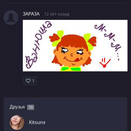
3АРА3А
12 лет назад
1
Друзья
10
Kitsunэ