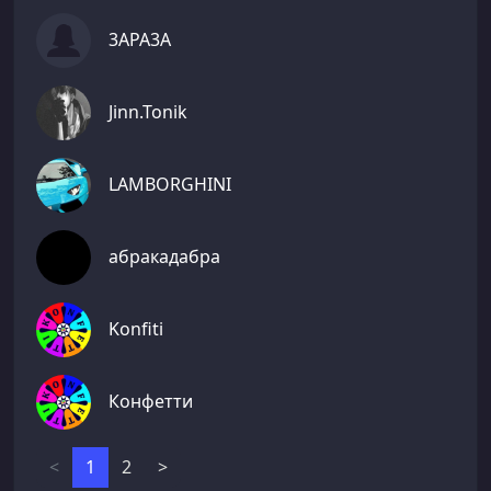
3АРА3А
Jinn.Tonik
LAMBORGHINI
абракадабрa
Konfiti
Конфетти
<
1
2
>