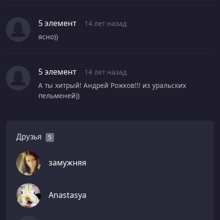
5 элемент
14 лет назад
ясно))
5 элемент
14 лет назад
А ты хитрый! Андрей Рожков!!! из уральских
пельменей))
Друзья
5
замужняя
Anastasya