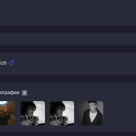
aus
ографии
4