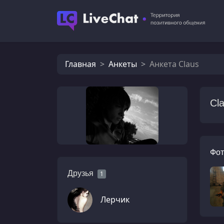
Главная
Анкеты
Анкета Claus
Cl
Фот
Друзья
1
Лерчик