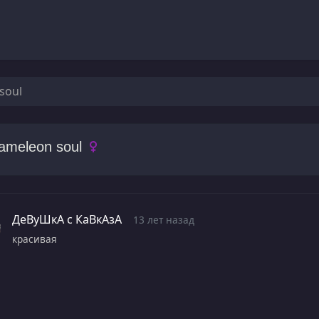
soul
ameleon soul
ДеВуШкА с КаВкАзА
13 лет назад
красивая