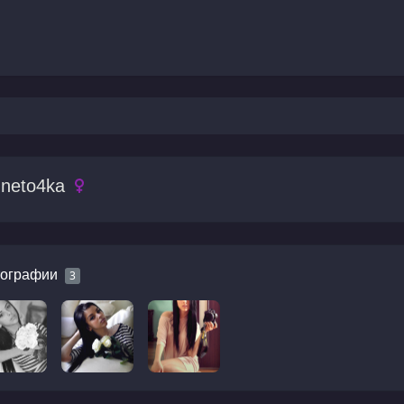
uneto4ka
ографии
3