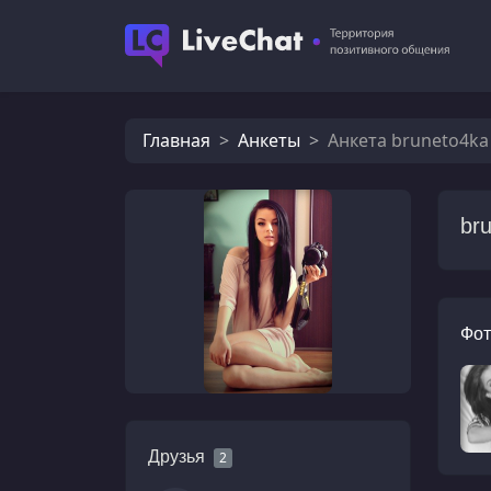
Главная
Анкеты
Анкета bruneto4ka
br
Фот
Друзья
2