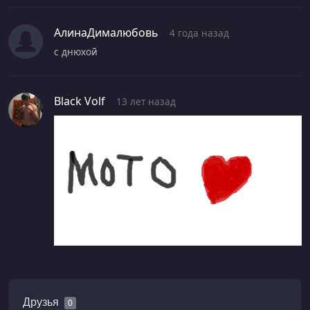
АлинаДималюбовь
4 года назад
с днюхой
Black Volf
13 лет назад
Друзья
0