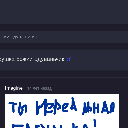
ожий одуваньчик
бушка божий одуваньчик
Imagine
14 лет назад