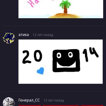
атика
12 лет назад
Генерал_СС
12 лет назад