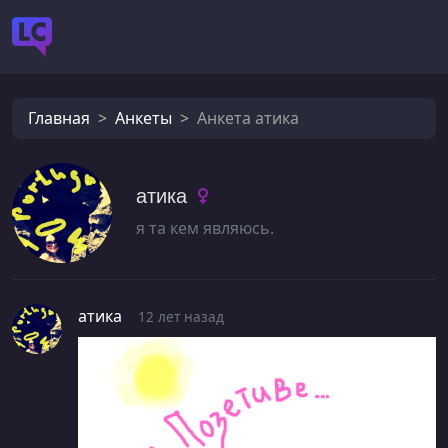
Главная
Анкеты
Анкета атика
атика
я та кем являюсь.
атика
12 лет назад