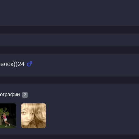
гелок))24
ографии
2