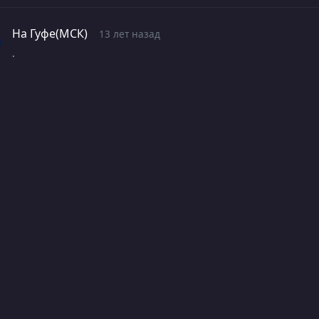
На Гуфе(МСК)
13 лет назад
.