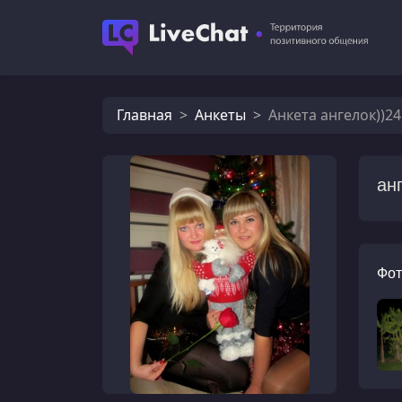
Главная
Анкеты
Анкета ангелок))24
ан
Фот