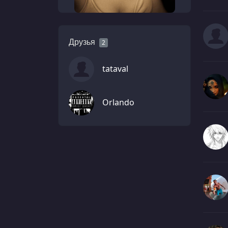
Друзья
2
tataval
Orlando