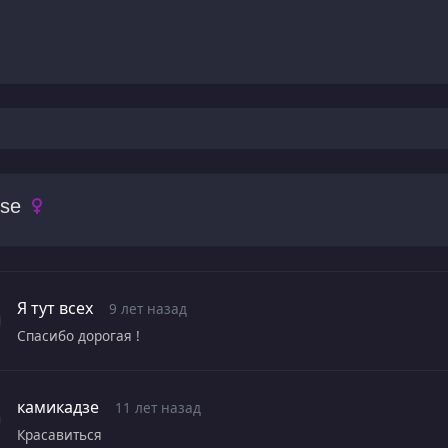
ese
Я тут всех
9 лет назад
Спасибо дорогая !
камикадзе
11 лет назад
Красавиться