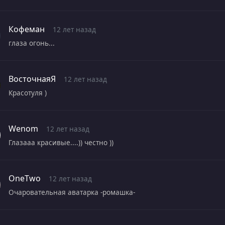
Кофеман
12 лет назад
глаза огонь...
ВосточнаяЯ
12 лет назад
Красотуля )
Wenom
12 лет назад
Глазааа красивые....)) честно ))
OneTwo
12 лет назад
Очаровательная аватарка -ромашка-