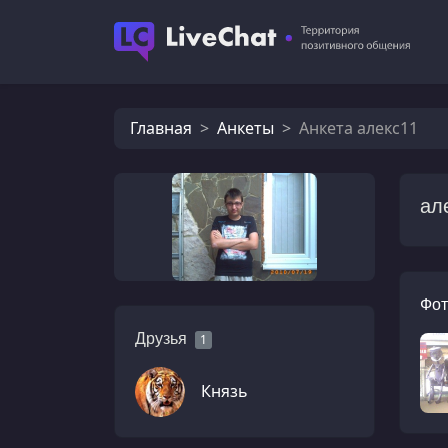
Главная
Анкеты
Анкета алекс11
ал
Фот
Друзья
1
Князь