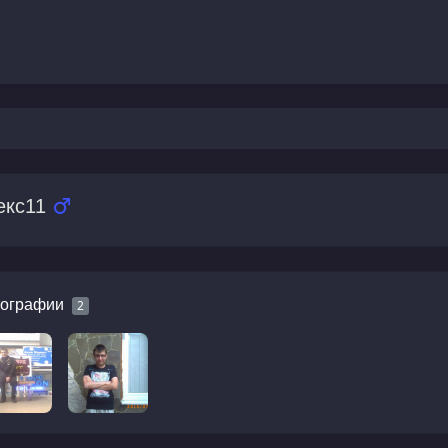
екс11
ографии
2