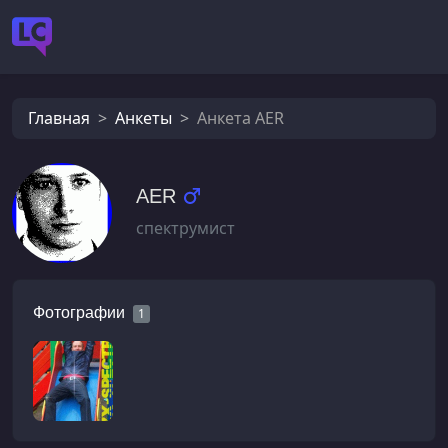
Главная
Анкеты
Анкета AER
AER
спектрумист
Фотографии
1